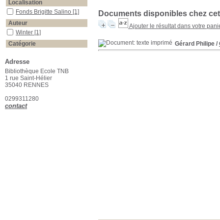
Localisation
Fonds Brigitte Salino
[1]
Documents disponibles chez cet 
Auteur
Ajouter le résultat dans votre pani
Winter
[1]
Catégorie
Gérard Philipe
/
Théâtre
[1]
Adresse
Section
Bibliothèque Ecole TNB
Théâtre : ouvrages
1 rue Saint-Hélier
théoriques
[1]
35040 RENNES
Langue
0299311280
Français
[1]
contact