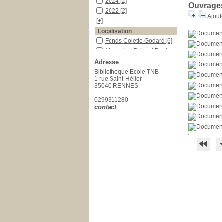
2024
[2]
Ouvrages
2022
[2]
Ajout
[+]
Localisation
Fonds Colette Godard
[6]
Magasin - Roland Bertin
[6]
Adresse
Fonds Marie-Odile Wald
Bibliothèque Ecole TNB
[8]
1 rue Saint-Hélier
[+]
35040 RENNES
Auteur
0299311280
(de) La Bruyère
[1]
contact
Abramovici
[1]
Adely
[3]
[+]
Catégorie
Romans
[601]
Section
Romans/Poésies
[445]
Divers
[125]
Arts
[4]
[+]
Langue