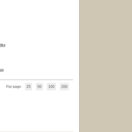
dke
us
Par page :
25
50
100
200