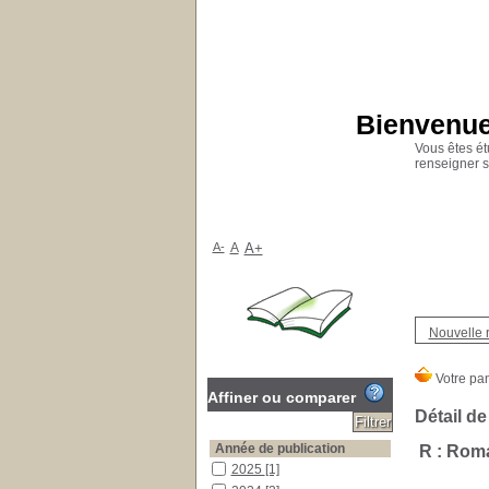
Bienvenue 
Vous êtes ét
renseigner s
A-
A
A+
Nouvelle 
Affiner ou comparer
Détail de
Année de publication
R : Rom
2025
[1]