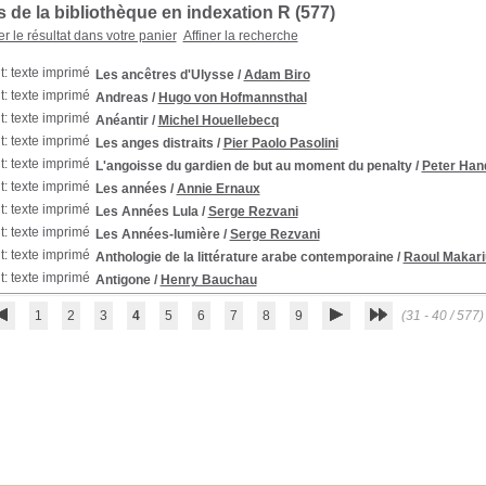
 de la bibliothèque en indexation R (
577
)
er le résultat dans votre panier
Affiner la recherche
Les ancêtres d'Ulysse
/
Adam Biro
Andreas
/
Hugo von Hofmannsthal
Anéantir
/
Michel Houellebecq
Les anges distraits
/
Pier Paolo Pasolini
L'angoisse du gardien de but au moment du penalty
/
Peter Han
Les années
/
Annie Ernaux
Les Années Lula
/
Serge Rezvani
Les Années-lumière
/
Serge Rezvani
Anthologie de la littérature arabe contemporaine
/
Raoul Makari
Antigone
/
Henry Bauchau
1
2
3
4
5
6
7
8
9
(31 - 40 / 577)