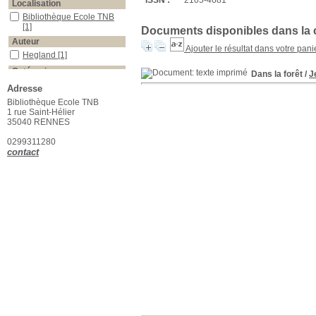
ISSN :
2105-4681
Localisation
Bibliothèque Ecole TNB
[1]
Documents disponibles dans la c
Auteur
Ajouter le résultat dans votre pani
Hegland
[1]
Catégorie
Dans la forêt
/
J
Romans
[1]
Adresse
Section
Bibliothèque Ecole TNB
1 rue Saint-Hélier
Divers
[1]
35040 RENNES
Langue
0299311280
Français
[1]
contact