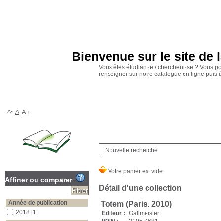
Bienvenue sur le site de 
Vous êtes étudiant·e / chercheur·se ? Vous p
renseigner sur notre catalogue en ligne puis
A-
A
A+
Nouvelle recherche
Affiner ou comparer
Détail d'une collection
Année de publication
Totem (Paris. 2010)
2018
[1]
Editeur :
Gallmeister