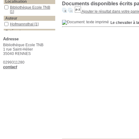
Localisation
Documents disponibles écrits par
Bibliothèque Ecole TNB
Ajouter le résultat dans votre pani
[1]
Auteur
Le chevalier à l
Hofmannsthal
[1]
Catégorie
Théâtre
[1]
Adresse
Section
Bibliothèque Ecole TNB
1 rue Saint-Hélier
Théâtre moderne et
35040 RENNES
classique
[1]
Langue
0299311280
contact
Français
[1]