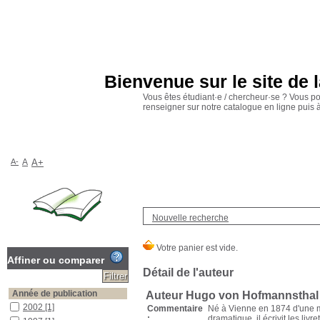
Bienvenue sur le site de 
Vous êtes étudiant·e / chercheur·se ? Vous p
renseigner sur notre catalogue en ligne puis
A-
A
A+
Nouvelle recherche
Affiner ou comparer
Détail de l'auteur
Année de publication
Auteur Hugo von Hofmannsthal 
2002
[1]
Commentaire
Né à Vienne en 1874 d'une mèr
:
dramatique, il écrivit les liv