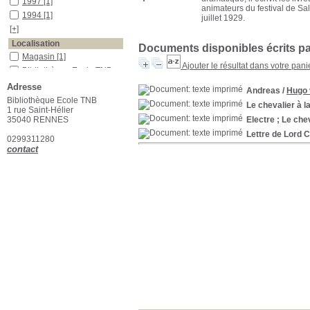
1997
[1]
animateurs du festival de S
1994
[1]
juillet 1929.
[+]
Localisation
Documents disponibles écrits par
Magasin
[1]
Ajouter le résultat dans votre pani
Bibliothèque Ecole TNB
[4]
Adresse
Andreas
/
Hugo 
Auteur
Bibliothèque Ecole TNB
Le chevalier à l
Hofmannsthal
[4]
1 rue Saint-Hélier
35040 RENNES
Electre ; Le che
Catégorie
Lettre de Lord 
Théâtre
[2]
0299311280
contact
Poésies
[1]
Romans
[1]
Section
Romans/Poésies
[2]
Théâtre moderne et
classique
[2]
Langue
Allemand
[1]
Français
[4]