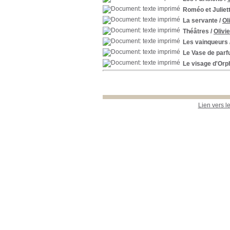
[+]
Roméo et Juliet
Langue
Français
[21]
La servante
/
Ol
Théâtres
/
Olivi
Les vainqueurs
Le Vase de parf
Le visage d'Orp
Lien vers l