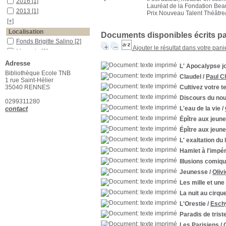
2016
[1]
Lauréat de la Fondation Beau
2013
[1]
Prix Nouveau Talent Théâtre
[+]
Localisation
Documents disponibles écrits par
Fonds Brigitte Salino
[2]
Ajouter le résultat dans votre pani
Magasin
[6]
Bibliothèque Ecole TNB
Adresse
L' Apocalypse 
[20]
Bibliothèque Ecole TNB
Claudel
/
Paul C
Auteur
1 rue Saint-Hélier
35040 RENNES
Cultivez votre 
Claudel
[1]
Discours du nou
Eschyle
[1]
0299311280
contact
L'eau de la vie
/
Py
[19]
[+]
Épître aux jeune
Catégorie
Épître aux jeune
Théâtre
[17]
L' exaltation du 
Romans
[2]
Hamlet à l'impér
Section
Illusions comiq
Théâtre contemporain
Jeunesse
/
Oliv
(XXième et XXIème
Les mille et une
siècle)
[16]
La nuit au cirqu
Théâtre : ouvrages
théoriques
[2]
L'Orestie
/
Esch
Théâtre moderne et
Paradis de trist
classique
[2]
Les Parisiens
/