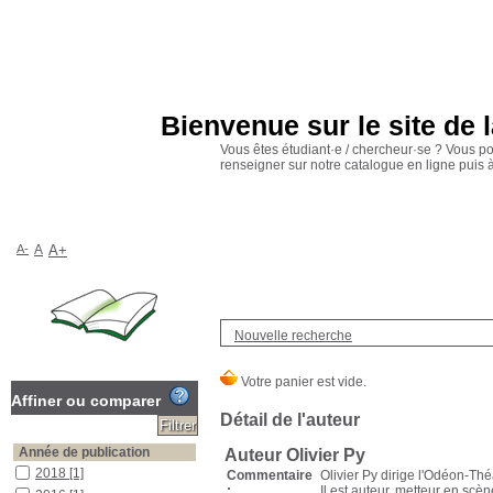
Bienvenue sur le site de 
Vous êtes étudiant·e / chercheur·se ? Vous p
renseigner sur notre catalogue en ligne puis
A-
A
A+
Nouvelle recherche
Affiner ou comparer
Détail de l'auteur
Année de publication
Auteur Olivier Py
2018
[1]
Commentaire
Olivier Py dirige l'Odéon-Th
:
Il est auteur, metteur en scè