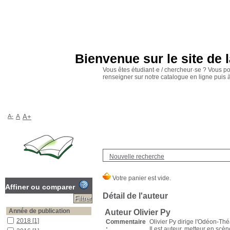
Bienvenue sur le site de 
Vous êtes étudiant·e / chercheur·se ? Vous p
renseigner sur notre catalogue en ligne puis
A-
A
A+
Nouvelle recherche
Affiner ou comparer
Détail de l'auteur
Année de publication
Auteur Olivier Py
2018
[1]
Commentaire
Olivier Py dirige l'Odéon-Th
:
Il est auteur, metteur en scè