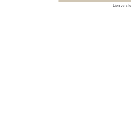
[+]
Lien vers l
Langue
Français
[21]