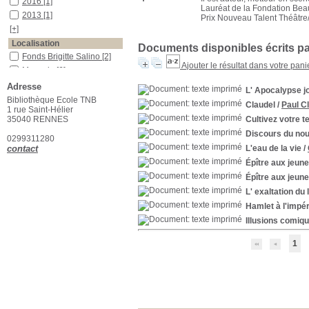
2016
[1]
Lauréat de la Fondation Beau
2013
[1]
Prix Nouveau Talent Théâtre
[+]
Localisation
Documents disponibles écrits par
Fonds Brigitte Salino
[2]
Ajouter le résultat dans votre pani
Magasin
[6]
Bibliothèque Ecole TNB
Adresse
L' Apocalypse 
[20]
Bibliothèque Ecole TNB
Claudel
/
Paul C
Auteur
1 rue Saint-Hélier
35040 RENNES
Cultivez votre 
Claudel
[1]
Discours du nou
Eschyle
[1]
0299311280
contact
L'eau de la vie
/
Py
[19]
[+]
Épître aux jeune
Catégorie
Épître aux jeune
Théâtre
[17]
L' exaltation du 
Romans
[2]
Hamlet à l'impér
Section
Illusions comiq
Théâtre contemporain
(XXième et XXIème
1
siècle)
[16]
Théâtre : ouvrages
théoriques
[2]
Théâtre moderne et
classique
[2]